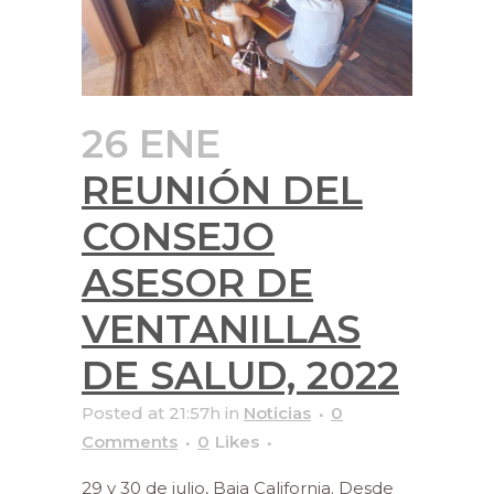
26 ENE
REUNIÓN DEL
CONSEJO
ASESOR DE
VENTANILLAS
DE SALUD, 2022
Posted at 21:57h
in
Noticias
0
Comments
0
Likes
29 y 30 de julio, Baja California. Desde