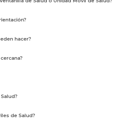
 Ventanilla de Salud o Unidad Móvil de Salud?
ientación?
ueden hacer?
 cercana?
 Salud?
iles de Salud?