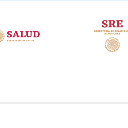
Copyright © 2015. Sección Mexicana de la Comisión
de Salud Fronteriza México-Estados Unidos